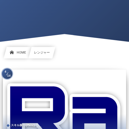
HOME
レンジャー
4
14
, …
スキル振り(PSO2)