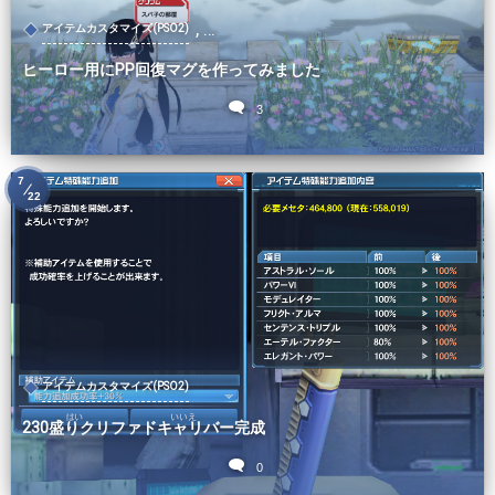
, …
アイテムカスタマイズ(PSO2)
ヒーロー用にPP回復マグを作ってみました
3
7
22
アイテムカスタマイズ(PSO2)
230盛りクリファドキャリバー完成
0