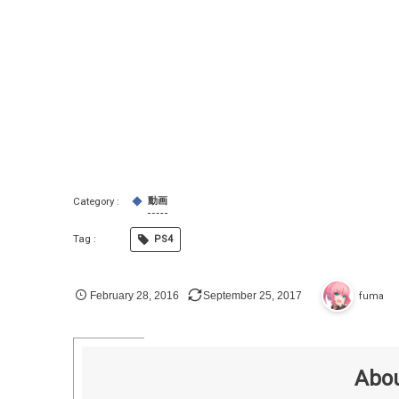
動画
PS4
February
28
,
2016
September
25
,
2017
fuma
Abou