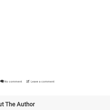
No comment
Leave a comment
t The Author