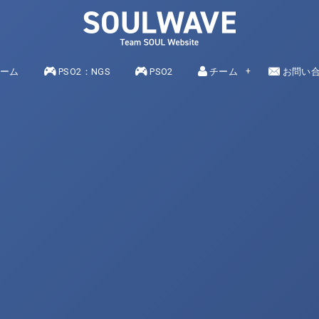
ME
ーム
NEW GENESIS
PSO2：NGS
PSO2
PSO2
TEAM
チーム
お問い
CONTA