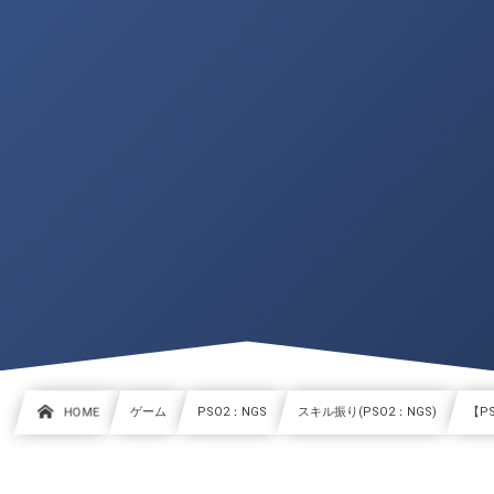
HOME
ゲーム
PSO2：NGS
スキル振り(PSO2：NGS)
【P