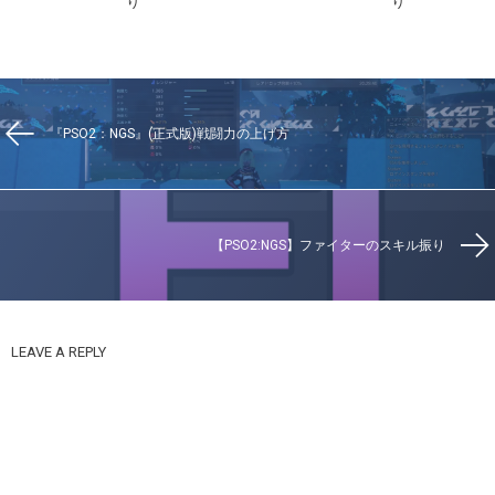
り
り
『PSO2：NGS』(正式版)戦闘力の上げ方
【PSO2:NGS】ファイターのスキル振り
LEAVE A REPLY